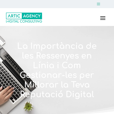
La Importància de
les Ressenyes en
Línia i Com
Gestionar-les per
Millorar la Teva
Reputació Digital