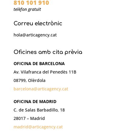
810 101 910
telèfon gratuït
Correu electrònic
hola@articagency.cat
Oficines amb cita prèvia
OFICINA DE BARCELONA
Av. Vilafranca del Penedès 11B
08799, Olèrdola
barcelona@articagency.cat
OFICINA DE MADRID
C. de Salas Barbadillo, 18
28017 – Madrid
madrid@articagency.cat