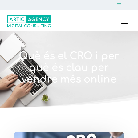
Què és el CRO i per
què és clau per
vendre més online