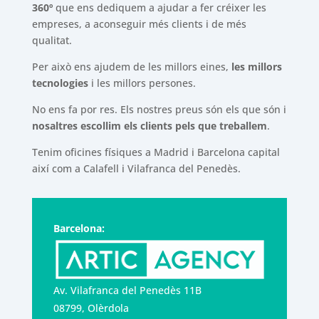
360º
que ens dediquem a ajudar a fer créixer les
empreses, a aconseguir més clients i de més
qualitat.
Per això ens ajudem de les millors eines,
les millors
tecnologies
i les millors persones.
No ens fa por res. Els nostres preus són els que són i
nosaltres escollim els clients pels que treballem
.
Tenim oficines físiques a Madrid i Barcelona capital
així com a Calafell i Vilafranca del Penedès.
Barcelona:
Av. Vilafranca del Penedès 11B
08799, Olèrdola