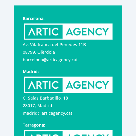
Barcelona:
Av. Vilafranca del Penedès 11B
08799, Olèrdola
barcelona@articagency.cat
Madrid:
C. Salas Barbadillo, 18
28017, Madrid
madrid@articagency.cat
Tarragona: