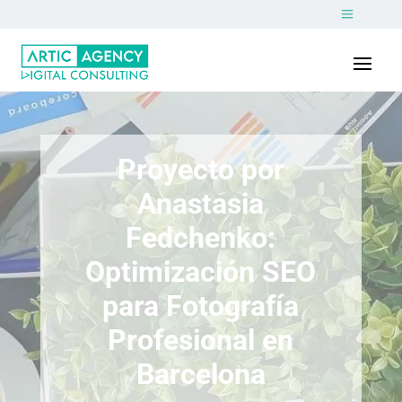
Proyecto por
Anastasia
Fedchenko:
Optimización SEO
para Fotografía
Profesional en
Barcelona