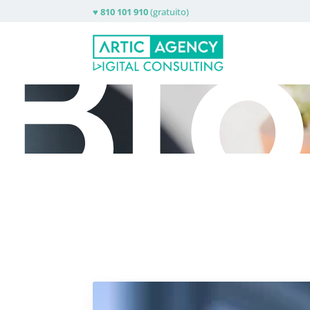
Bl
♥
810 101 910
(gratuito)