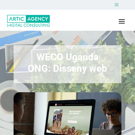
WECO Uganda
ONG: Disseny web