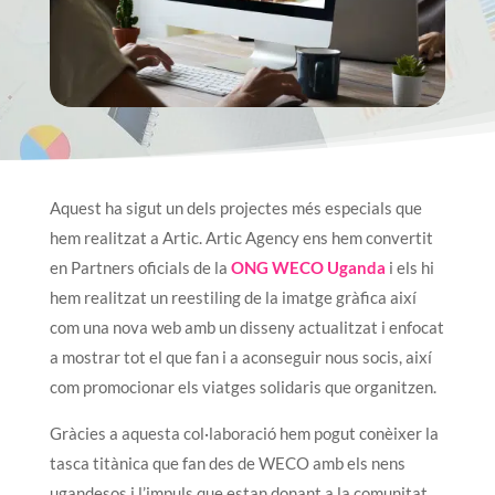
Aquest ha sigut un dels projectes més especials que
hem realitzat a Artic. Artic Agency ens hem convertit
en Partners oficials de la
ONG WECO Uganda
i els hi
hem realitzat un reestiling de la imatge gràfica així
com una nova web amb un disseny actualitzat i enfocat
a mostrar tot el que fan i a aconseguir nous socis, així
com promocionar els viatges solidaris que organitzen.
Gràcies a aquesta col·laboració hem pogut conèixer la
tasca titànica que fan des de WECO amb els nens
ugandesos i l’impuls que estan donant a la comunitat.