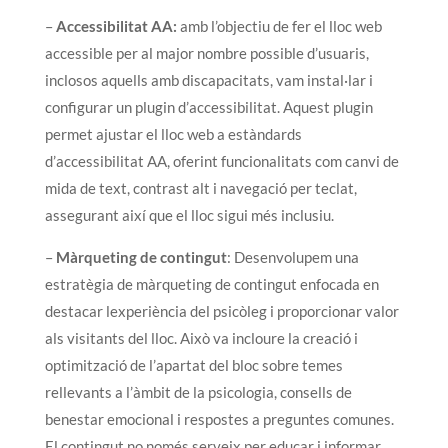
–
Accessibilitat AA:
amb l’objectiu de fer el lloc web
accessible per al major nombre possible d’usuaris,
inclosos aquells amb discapacitats, vam instal·lar i
configurar un plugin d’accessibilitat. Aquest plugin
permet ajustar el lloc web a estàndards
d’accessibilitat AA, oferint funcionalitats com canvi de
mida de text, contrast alt i navegació per teclat,
assegurant així que el lloc sigui més inclusiu.
–
Màrqueting de contingut
: Desenvolupem una
estratègia de màrqueting de contingut enfocada en
destacar lexperiència del psicòleg i proporcionar valor
als visitants del lloc. Això va incloure la creació i
optimització de l’apartat del bloc sobre temes
rellevants a l’àmbit de la psicologia, consells de
benestar emocional i respostes a preguntes comunes.
El contingut no només serveix per educar i informar