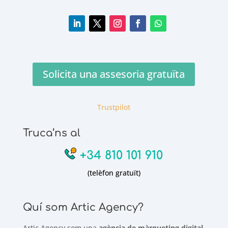
Solicita una assesoria gratuïta
Trustpilot
Truca’ns al
+34 810 101 910
(telèfon gratuït)
Quí som Artic Agency?
Artic Agency som una
agència de màrqueting digital