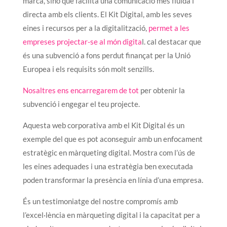
marca, sinó que facilita una comunicació més fluida i
directa amb els clients. El Kit Digital, amb les seves
eines i recursos per a la digitalització,
permet a les
empreses projectar-se al món digita
l. cal destacar que
és una subvenció a fons perdut finançat per la Unió
Europea i els requisits són molt senzills.
Nosaltres ens encarregarem de tot
per obtenir la
subvenció i engegar el teu projecte.
Aquesta web corporativa amb el Kit Digital és un
exemple del que es pot aconseguir amb un enfocament
estratègic en màrqueting digital. Mostra com l’ús de
les eines adequades i una estratègia ben executada
poden transformar la presència en línia d’una empresa.
És un testimoniatge del nostre compromís amb
l’excel·lència en màrqueting digital i la capacitat per a