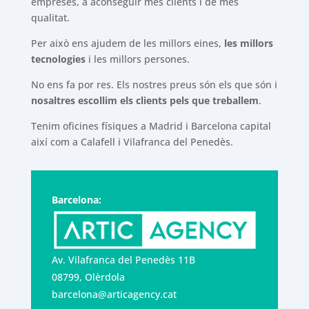
empreses, a aconseguir més clients i de més
qualitat.
Per això ens ajudem de les millors eines,
les millors
tecnologies
i les millors persones.
No ens fa por res. Els nostres preus són els que són i
nosaltres escollim els clients pels que treballem
.
Tenim oficines físiques a Madrid i Barcelona capital
així com a Calafell i Vilafranca del Penedès.
Barcelona:
Av. Vilafranca del Penedès 11B
08799, Olèrdola
barcelona@articagency.cat