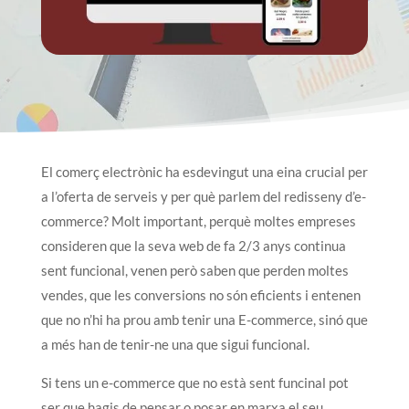
El comerç electrònic ha esdevingut una eina crucial per
a l’oferta de serveis y per què parlem del redisseny d’e-
commerce? Molt important, perquè moltes empreses
consideren que la seva web de fa 2/3 anys continua
sent funcional, venen però saben que perden moltes
vendes, que les conversions no són eficients i entenen
que no n’hi ha prou amb tenir una E-commerce, sinó que
a més han de tenir-ne una que sigui funcional.
Si tens un e-commerce que no està sent funcinal pot
ser que hagis de pensar o posar en marxa el seu