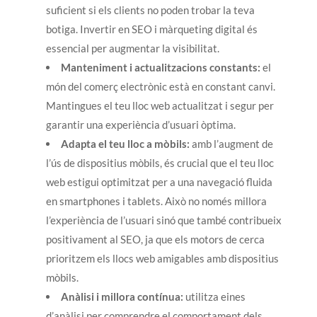
suficient si els clients no poden trobar la teva
botiga. Invertir en SEO i màrqueting digital és
essencial per augmentar la visibilitat.
Manteniment i actualitzacions constants:
el
món del comerç electrònic està en constant canvi.
Mantingues el teu lloc web actualitzat i segur per
garantir una experiència d’usuari òptima.
Adapta el teu lloc a mòbils:
amb l’augment de
l’ús de dispositius mòbils, és crucial que el teu lloc
web estigui optimitzat per a una navegació fluida
en smartphones i tablets. Això no només millora
l’experiència de l’usuari sinó que també contribueix
positivament al SEO, ja que els motors de cerca
prioritzem els llocs web amigables amb dispositius
mòbils.
Anàlisi i millora contínua:
utilitza eines
d’anàlisi per comprendre el comportament dels