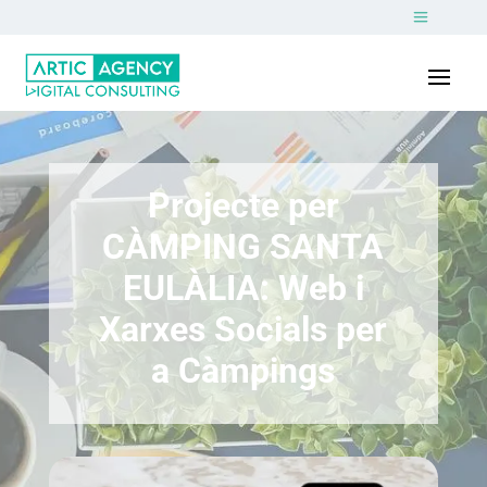
Projecte per
CÀMPING SANTA
EULÀLIA: Web i
Xarxes Socials per
a Càmpings