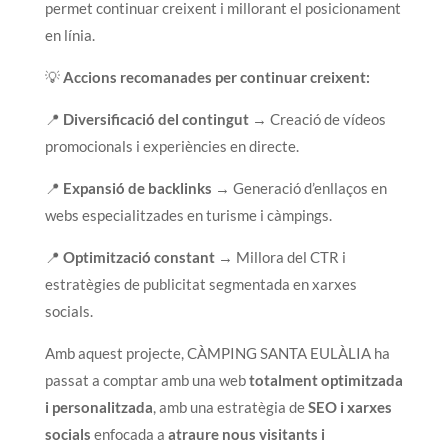
permet continuar creixent i millorant el posicionament
en línia.
💡
Accions recomanades per continuar creixent:
📍
Diversificació del contingut
→ Creació de vídeos
promocionals i experiències en directe.
📍
Expansió de backlinks
→ Generació d’enllaços en
webs especialitzades en turisme i càmpings.
📍
Optimització constant
→ Millora del CTR i
estratègies de publicitat segmentada en xarxes
socials.
Amb aquest projecte, CÀMPING SANTA EULÀLIA ha
passat a comptar amb una web
totalment optimitzada
i personalitzada
, amb una estratègia de
SEO i xarxes
socials
enfocada a
atraure nous visitants i