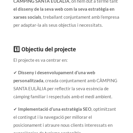
CÀMPING SANTA EULÀLIA
, on hem dut a terme tant
el disseny de la seva web com la seva estratègia en
xarxes socials
, treballant conjuntament amb l’empresa
per adaptar-la als seus objectius i necessitats.
1️⃣ Objectiu del projecte
El projecte es va centrar en:
✔
Disseny i desenvolupament d’una web
personalitzada
, creada conjuntament amb CÀMPING
SANTA EULÀLIA per reflectir la seva essència de
càmping familiar i respectuós amb el medi ambient.
✔
Implementació d’una estratègia SEO
, optimitzant
el contingut i la navegació per millorar el
posicionament i atraure nous clients interessats en
experiències de turisme sostenible.