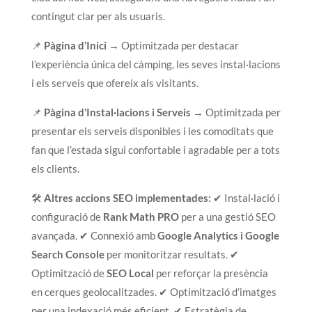
contingut clar per als usuaris.
📌
Pàgina d’Inici
→ Optimitzada per destacar
l’experiència única del càmping, les seves instal·lacions
i els serveis que ofereix als visitants.
📌
Pàgina d’Instal·lacions i Serveis
→ Optimitzada per
presentar els serveis disponibles i les comoditats que
fan que l’estada sigui confortable i agradable per a tots
els clients.
🛠
Altres accions SEO implementades:
✔ Instal·lació i
configuració de
Rank Math PRO
per a una gestió SEO
avançada. ✔ Connexió amb
Google Analytics i Google
Search Console
per monitoritzar resultats. ✔
Optimització de
SEO Local
per reforçar la presència
en cerques geolocalitzades. ✔ Optimització d’imatges
per una indexació més eficient. ✔ Estratègia de