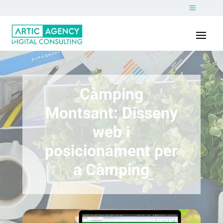
Càmping
Montsant: Disseny
web i
posicionament per
a Càmping