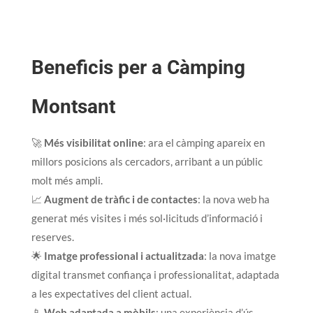
Beneficis per a Càmping
Montsant
🚀
Més visibilitat online
: ara el càmping apareix en
millors posicions als cercadors, arribant a un públic
molt més ampli.
📈
Augment de tràfic i de contactes
: la nova web ha
generat més visites i més sol·licituds d’informació i
reserves.
🌟
Imatge professional i actualitzada
: la nova imatge
digital transmet confiança i professionalitat, adaptada
a les expectatives del client actual.
📱
Web adaptada a mòbils
: una experiència d’ús