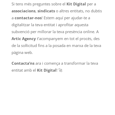
Si tens més preguntes sobre el
Kit Digital
per a
associacions
,
sindicats
o altres entitats, no dubtis
a
contactar-nos
! Estem aquí per ajudar-te a
digitalitzar la teva entitat i aprofitar aquesta
subvenció per millorar la teva presència online. A
Artic Agency
t’acompanyem en tot el procés, des
de la sol·licitud fins a la posada en marxa de la teva
pàgina web.
Contacta’ns
ara i comença a transformar la teva
entitat amb el
Kit Digital
! 🚀