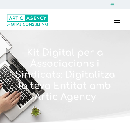
Kit Digital per a
Associacions i
Sindicats: Digitalitza
la teva Entitat amb
Artic Agency