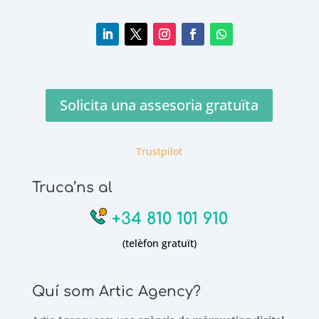
Solicita una assesoria gratuïta
Trustpilot
Truca’ns al
+34 810 101 910
(telèfon gratuït)
Quí som Artic Agency?