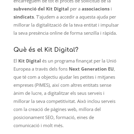
encarreguem de tot el procés de sol·licitud de la
subvenció del Kit Digital
per a
associacions
i
sindicats
. T’ajudem a accedir a aquesta ajuda per
millorar la digitalització de la teva entitat i impulsar
la seva presència online de forma senzilla i ràpida.
Què és el Kit Digital?
El
Kit Digital
és un programa finançat per la Unió
Europea a través dels fons
Next Generation EU
,
que té com a objectiu ajudar les petites i mitjanes
empreses (PIMES), així com altres entitats sense
ànim de lucre, a digitalitzar els seus serveis i
millorar la seva competitivitat. Això inclou serveis
com la creació de pàgines web, millora del
posicionament SEO, formació, eines de
comunicació i molt més.