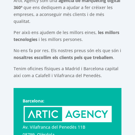
Artic Agency som una
agència de màrqueting digital
360º
que ens dediquem a ajudar a fer créixer les
empreses, a aconseguir més clients i de més
qualitat.
Per això ens ajudem de les millors eines,
les millors
tecnologies
i les millors persones.
No ens fa por res. Els nostres preus són els que són i
nosaltres escollim els clients pels que treballem
.
Tenim oficines físiques a Madrid i Barcelona capital
així com a Calafell i Vilafranca del Penedès.
Barcelona:
Av. Vilafranca del Penedès 11B
08799, Olèrdola