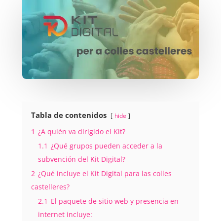
Tabla de contenidos
hide
1
¿A quién va dirigido el Kit?
1.1
¿Qué grupos pueden acceder a la
subvención del Kit Digital?
2
¿Qué incluye el Kit Digital para las colles
castelleres?
2.1
El paquete de sitio web y presencia en
internet incluye: