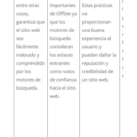
los usu
entre otras
importantes
Estas prácticas
logra 
cosas,
de OffSite ya
no
posici
garantiza que
que los
proporcionan
en los
el sitio web
motores de
una buena
result
sea
búsqueda
experiencia al
búsque
fácilmente
consideran
usuario y
que au
indexado y
los enlaces
pueden dañar la
tráfico
comprendido
entrantes
reputación y
de con
por los
como votos
credibilidad de
en la 
motores de
de confianza
un sitio web.
búsqueda.
hacia el sitio
web.