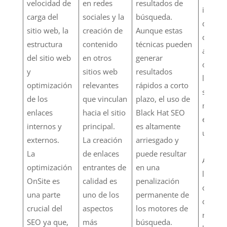
velocidad de
en redes
resultados de
implem
carga del
sociales y la
búsqueda.
de pal
sitio web, la
creación de
Aunque estas
clave
estructura
contenido
técnicas pueden
adecua
del sitio web
en otros
generar
optimi
y
sitios web
resultados
la estr
optimización
relevantes
rápidos a corto
sitio w
de los
que vinculan
plazo, el uso de
mejora
enlaces
hacia el sitio
Black Hat SEO
experie
internos y
principal.
es altamente
usuari
externos.
La creación
arriesgado y
La
de enlaces
puede resultar
Al enf
optimización
entrantes de
en una
la crea
OnSite es
calidad es
penalización
conten
una parte
uno de los
permanente de
calidad
crucial del
aspectos
los motores de
releva
SEO ya que,
más
búsqueda.