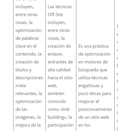
incluyen,
Las técnicas
entre otras
Off-Site
cosas, la
incluyen,
Es una 
optimización
entre otras
ética y
de palabras
cosas, la
sosten
clave en el
creación de
Es una práctica
optimi
contenido, la
enlaces
de optimización
motore
creación de
entrantes de
en motores de
búsqu
títulos y
alta calidad
búsqueda que
enfocá
descripciones
hacia el sitio
utiliza técnicas
la crea
meta
web,
engañosas y
conten
relevantes, la
también
poco éticas para
alta ca
optimización
conocido
mejorar el
releva
de las
como «link
posicionamiento
los usu
imágenes, la
building», la
de un sitio web
investi
mejora de la
participación
en los
la