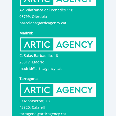
Av. Vilafranca del Penedès 11B
08799, Olèrdola
barcelona@articagency.cat
Madrid:
C. Salas Barbadillo, 18
28017, Madrid
madrid@articagency.cat
Tarragona:
C/ Montserrat, 13
43820, Calafell
tarragona@articagency.cat