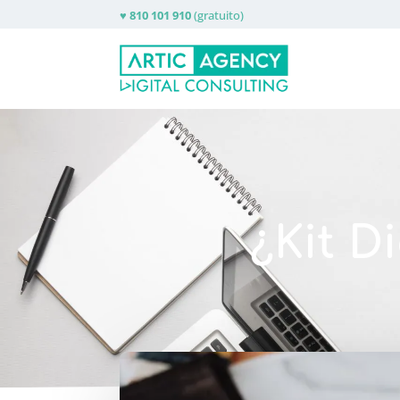
♥
810 101 910
(gratuito)
¿Kit D