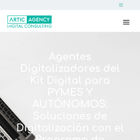
Agentes
Digitalizadores del
Kit Digital para
PYMES Y
AUTÓNOMOS:
Soluciones de
Digitalización con el
Programa de