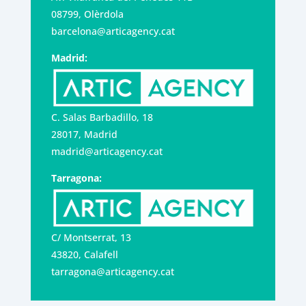
08799, Olèrdola
barcelona@articagency.cat
Madrid:
C. Salas Barbadillo, 18
28017, Madrid
madrid@articagency.cat
Tarragona:
C/ Montserrat, 13
43820, Calafell
tarragona@articagency.cat