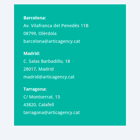
Barcelona:
Av. Vilafranca del Penedès 11B
08799, Olèrdola
barcelona@articagency.cat
Madrid:
C. Salas Barbadillo, 18
28017, Madrid
madrid@articagency.cat
Tarragona:
C/ Montserrat, 13
43820, Calafell
tarragona@articagency.cat